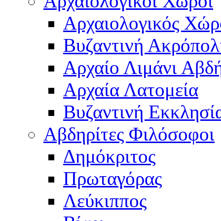
Αρχαιολογικοί Χώροι
Αρχαιολογικός Χώ
Βυζαντινή Ακρόπολ
Αρχαίο Λιμάνι Αβδ
Αρχαία Λατομεία
Βυζαντινή Εκκλησί
Αβδηρίτες Φιλόσοφοι
Δημόκριτος
Πρωταγόρας
Λεύκιππος