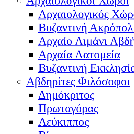
Αρχαιολογικοί Χώροι
Αρχαιολογικός Χώ
Βυζαντινή Ακρόπολ
Αρχαίο Λιμάνι Αβδ
Αρχαία Λατομεία
Βυζαντινή Εκκλησί
Αβδηρίτες Φιλόσοφοι
Δημόκριτος
Πρωταγόρας
Λεύκιππος