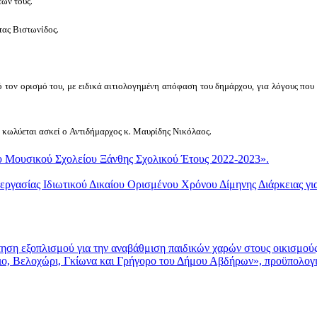
των τους.
τας Βιστωνίδος.
 τον ορισμό του, με ειδικά αιτιολογημένη απόφαση του δημάρχου, για λόγους που
 κωλύεται ασκεί ο Αντιδήμαρχος κ. Μαυρίδης Νικόλαος.
ουσικού Σχολείου Ξάνθης Σχολικού Έτους 2022-2023».
σίας Ιδιωτικού Δικαίου Ορισμένου Χρόνου Δίμηνης Διάρκειας για
 εξοπλισμού για την αναβάθμιση παιδικών χαρών στους οικισμού
ιο, Βελοχώρι, Γκίωνα και Γρήγορο του Δήμου Αβδήρων», προϋπολογ