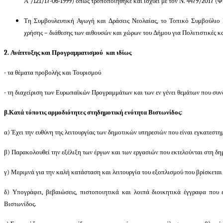
Α΄/121/17-06-1999) όπως τροποποιήθηκε και ισχύει με τον Ν. 4479/2017 (
Τη
Συμβουλευτική Αγωγή και Δράσεις Νεολαίας, το Τοπικό Συμβούλιο 
χρήσης – διάθεσης των αιθουσών και χώρων του Δήμου για Πολιτιστικές κ
2. Ανάπτυξης και Προγραμματισμού και ιδίως
- τα θέματα προβολής και Τουρισμού
- τη διαχείριση των Ευρωπαϊκών Προγραμμάτων και των εν γένει θεμάτων που συ
β.
Κατά τόπο
τις αρμοδιότητες στη
δημοτική ενότητα Βιστωνίδος
:
α) Έχει την ευθύνη της λειτουργίας των δημοτικών υπηρεσιών που είναι εγκατεστη
β) Παρακολουθεί την εξέλιξη των έργων και των εργασιών που εκτελούνται στη δη
γ) Μεριμνά για την καλή κατάσταση και λειτουργία του εξοπλισμού που βρίσκεται
δ) Υπογράφει, βεβαιώσεις, πιστοποιητικά και λοιπά διοικητικά έγγραφα που ε
Βιστωνίδος.