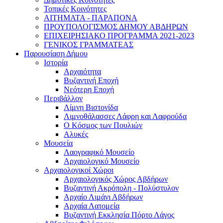
Τοπικές Κοινότητες
ΑΙΤΗΜΑΤΑ - ΠΑΡΑΠΟΝΑ
ΠΡΟΥΠΟΛΟΓΙΣΜΟΣ ΔΗΜΟΥ ΑΒΔΗΡΩΝ
ΕΠΙΧΕΙΡΗΣΙΑΚΟ ΠΡΟΓΡΑΜΜΑ 2021-2023
ΓΕΝΙΚΟΣ ΓΡΑΜΜΑΤΕΑΣ
Παρουσίαση Δήμου
Ιστορία
Αρχαιότητα
Βυζαντινή Εποχή
Νεότερη Εποχή
Περιβάλλον
Λίμνη Βιστονίδα
Λιμνοθάλασσες Λάφρη και Λαφρούδα
Ο Κόσμος των Πουλιών
Αλυκές
Μουσεία
Λαογραφικό Μουσείο
Αρχαιολογικό Μουσείο
Αρχαιολογικοί Χώροι
Αρχαιολογικός Χώρος Αβδήρων
Βυζαντινή Ακρόπολη - Πολύστυλον
Αρχαίο Λιμάνι Αβδήρων
Αρχαία Λατομεία
Βυζαντινή Εκκλησία Πόρτο Λάγος