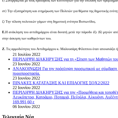
ε) Συνεργάζεται με τους προέδρους των κοινοτήτων για την επίλυση των προβλημά
στ) Την εξυπηρέτηση και ενημέρωση των Πολιτών για θέματα της δημοτικής ενότη
ζ) Την τέλεση πολιτικών γάμων στη δημοτική ενότητα Βιστωνίδος.
Ε.
Η ανάκληση του αντιδημάρχου είναι δυνατή μετά την πάροδο έξι (6) μηνών από
στην άσκηση των καθηκόντων του.
Ζ.
Τις αρμοδιότητες του Αντιδημάρχου κ. Μαλουσάρη Φίλιππου όταν απουσιάζει ή
21 Ιουλίου 2022
ΠΕΡΙΛΗΨΗ ΔΙΑΚΗΡΥΞΗΣ για τη «Σίτιση των Μαθητών του Μ
23 Ιουνίου 2022
ΑΝΑΚΟΙΝΩΣΗ Για την πρόσληψη προσωπικού με σύμβαση εργα
πυροπροστασία.
23 Ιουνίου 2022
ΠΙΝΑΚΕΣ ΚΑΤΑΤΑΞΗΣ ΚΑΙ ΕΠΙΛΟΓΗΣ ΣΟΧ2/2022
22 Ιουνίου 2022
ΠΕΡΙΛΗΨΗ ΔΙΑΚΗΡΥΞΗΣ για την «Προμήθεια και τοποθέτηση
Λευκόπετρα, Κατράμιο, Ποταμιά, Πεζούλα, Αλκυόνη, Αυξέντ
169.991,60 ε
06 Ιουνίου 2022
Τελευταία Νέα