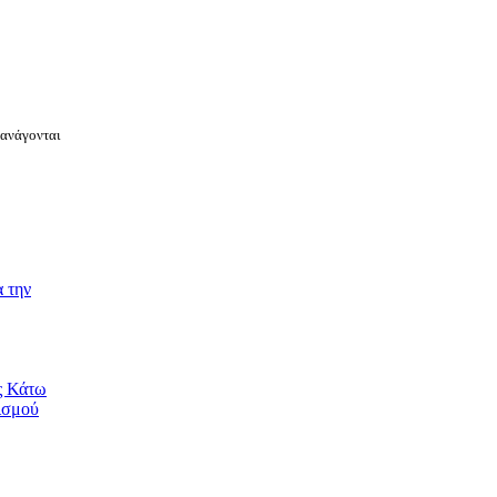
 ανάγονται
 την
ς Κάτω
ισμού