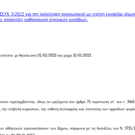
Χ 3/2022 για την πρόσληψη προσωπικού με σχέση εργασίας ιδιωτ
σε υπηρεσίες καθαρισμού σχολικών μονάδων.
οστόλου με θητεία από 01/02/2022 και μέχρι 31/01/2023.
οποίο περιλαμβάνεται, ιδίως τα οριζόμενα στο άρθρο 75 περίπτωση στ΄ του ν. 3463
την επιβολή κυρώσεων, την ευθύνη λειτουργίας και εποπτείας των αρμόδιων φορέ
των αθλητικών εγκαταστάσεων του Δήμου, σύμφωνα με τις διατάξεις του Ν. 2725