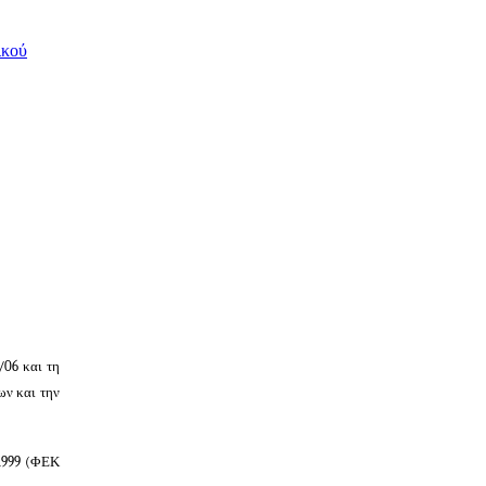
ικού
/06 και τη
ων και την
/1999 (ΦΕΚ