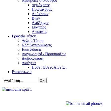
Αβδηρίτες Φιλόσοφοι
Δημόκριτος
Πρωταγόρας
Λεύκιππος
Βίων
Ανάξαρχος
Εκαταίος
Ασκάνιος
Γραφείο Τύπου
Δελτία Τύπου
Νέα Ανακοινώσεις
Εκδηλώσεις
Διαγωνισμοί - Προκηρύξεις
Διαβούλευση
Διαύγεια
Ποθεν Εσχες Αιρετων
Επικοινωνία