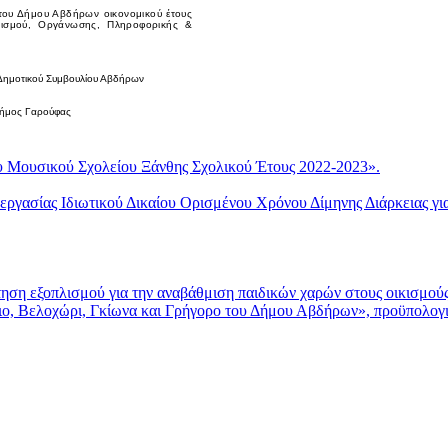
του Δήμου Αβδήρων οικονομικού έτους
τισμού, Οργάνωσης, Πληροφορικής &
Δημοτικού Συμβουλίου Αβδήρων
ήμος Γαρούφας
ουσικού Σχολείου Ξάνθης Σχολικού Έτους 2022-2023».
σίας Ιδιωτικού Δικαίου Ορισμένου Χρόνου Δίμηνης Διάρκειας για
 εξοπλισμού για την αναβάθμιση παιδικών χαρών στους οικισμού
ιο, Βελοχώρι, Γκίωνα και Γρήγορο του Δήμου Αβδήρων», προϋπολογ