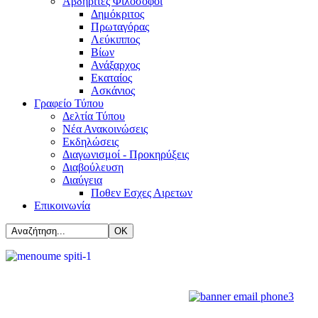
Αβδηρίτες Φιλόσοφοι
Δημόκριτος
Πρωταγόρας
Λεύκιππος
Βίων
Ανάξαρχος
Εκαταίος
Ασκάνιος
Γραφείο Τύπου
Δελτία Τύπου
Νέα Ανακοινώσεις
Εκδηλώσεις
Διαγωνισμοί - Προκηρύξεις
Διαβούλευση
Διαύγεια
Ποθεν Εσχες Αιρετων
Επικοινωνία