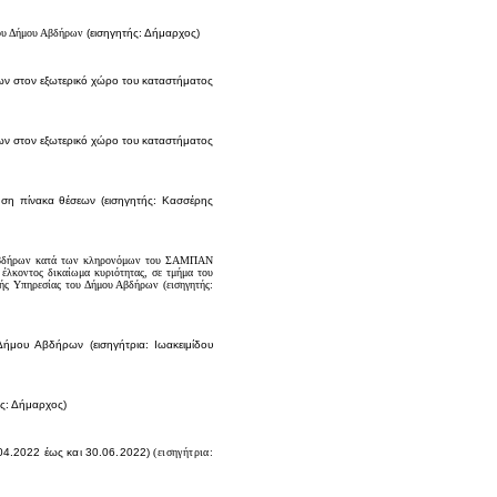
 του Δήμου Αβδήρων
(εισηγητής: Δήμαρχος)
ν στον εξωτερικό χώρο του καταστήματος
ν στον εξωτερικό χώρο του καταστήματος
ηση πίνακα θέσεων
(
εισηγητής: Κασσέρης
 Αβδήρων κατά των κληρονόμων του ΣΑΜΠΑΝ
λκοντος δικαίωμα κυριότητας, σε τμήμα του
κής Υπηρεσίας του Δήμου Αβδήρων (εισηγητής:
Δήμου Αβδήρων (εισηγήτρια: Ιωακειμίδου
ής: Δήμαρχος)
04.2022 έως και 30.06.2022)
(εισηγήτρια: