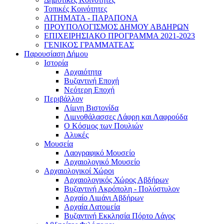
Τοπικές Κοινότητες
ΑΙΤΗΜΑΤΑ - ΠΑΡΑΠΟΝΑ
ΠΡΟΥΠΟΛΟΓΙΣΜΟΣ ΔΗΜΟΥ ΑΒΔΗΡΩΝ
ΕΠΙΧΕΙΡΗΣΙΑΚΟ ΠΡΟΓΡΑΜΜΑ 2021-2023
ΓΕΝΙΚΟΣ ΓΡΑΜΜΑΤΕΑΣ
Παρουσίαση Δήμου
Ιστορία
Αρχαιότητα
Βυζαντινή Εποχή
Νεότερη Εποχή
Περιβάλλον
Λίμνη Βιστονίδα
Λιμνοθάλασσες Λάφρη και Λαφρούδα
Ο Κόσμος των Πουλιών
Αλυκές
Μουσεία
Λαογραφικό Μουσείο
Αρχαιολογικό Μουσείο
Αρχαιολογικοί Χώροι
Αρχαιολογικός Χώρος Αβδήρων
Βυζαντινή Ακρόπολη - Πολύστυλον
Αρχαίο Λιμάνι Αβδήρων
Αρχαία Λατομεία
Βυζαντινή Εκκλησία Πόρτο Λάγος