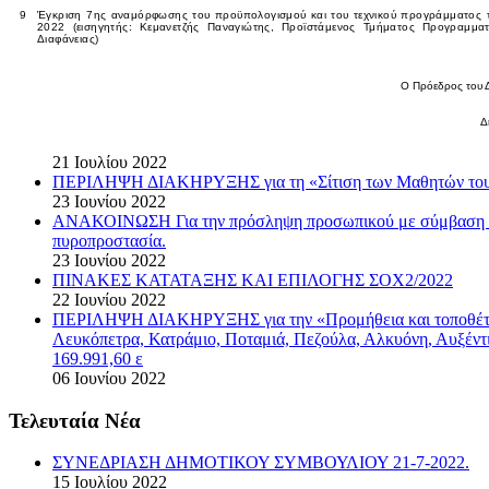
9
Έγκριση 7ης αναμόρφωσης του προϋπολογισμού και του τεχνικού προγράμματος 
2022 (εισηγητής: Κεμανετζής Παναγιώτης, Προϊστάμενος Τμήματος Προγραμμα
Διαφάνειας
)
Ο Πρόεδρος του 
Δ
21 Ιουλίου 2022
ΠΕΡΙΛΗΨΗ ΔΙΑΚΗΡΥΞΗΣ για τη «Σίτιση των Μαθητών του Μ
23 Ιουνίου 2022
ΑΝΑΚΟΙΝΩΣΗ Για την πρόσληψη προσωπικού με σύμβαση εργα
πυροπροστασία.
23 Ιουνίου 2022
ΠΙΝΑΚΕΣ ΚΑΤΑΤΑΞΗΣ ΚΑΙ ΕΠΙΛΟΓΗΣ ΣΟΧ2/2022
22 Ιουνίου 2022
ΠΕΡΙΛΗΨΗ ΔΙΑΚΗΡΥΞΗΣ για την «Προμήθεια και τοποθέτηση
Λευκόπετρα, Κατράμιο, Ποταμιά, Πεζούλα, Αλκυόνη, Αυξέντ
169.991,60 ε
06 Ιουνίου 2022
Τελευταία Νέα
ΣΥΝΕΔΡΙΑΣΗ ΔΗΜΟΤΙΚΟΥ ΣΥΜΒΟΥΛΙΟΥ 21-7-2022.
15 Ιουλίου 2022