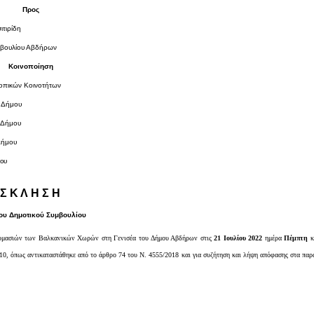
Προς
ιτιρίδη
μβουλίου Αβδήρων
Κοινοποίηση
Τοπικών Κοινοτήτων
υ Δήμου
 Δήμου
Δήμου
μου
Σ Κ Λ Η Σ Η
ου Δημοτικού Συμβουλίου
δυμασιών των Βαλκανικών Χωρών
στη Γενισέα του Δήμου Αβδήρων
στις
21
Ιουλ
ίου
2022
ημέρα
Πέμπτη
10, όπως αντικαταστάθηκε από το άρθρο 74 του Ν. 4555/2018 και για συζήτηση και λήψη απόφασης στα πα