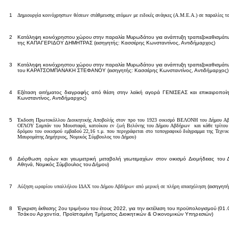
1
Δημιουργία κοινόχρηστων θέσεων στάθμευσης ατόμων με ειδικές ανάγκες (Α.Μ.Ε.Α.) σε παραλίες
2
Κατάληψη κοινόχρηστου χώρου στην παραλία Μυρωδάτου για ανάπτυξη τραπεζοκαθισμάτω
της ΚΑΠΑΓΕΡΙΔΟΥ ΔΗΜΗΤΡΑΣ
(
εισηγητής: Κασσέρης Κωνσταντίνος, Αντιδήμαρχος)
3
Κατάληψη κοινόχρηστου χώρου στην παραλία Μυρωδάτου για ανάπτυξη τραπεζοκαθισμάτω
του ΚΑΡΑΤΣΟΜΠΑΝΑΚΗ ΣΤΕΦΑΝΟΥ
(
εισηγητής: Κασσέρης Κωνσταντίνος, Αντιδήμαρχος)
4
Εξέταση αιτήματος διαγραφής από θέση στην λαϊκή αγορά
ΓΕΝΙΣΕΑΣ
και επικαιροποί
Κωνσταντίνος, Αντιδήμαρχος)
5
Έκδοση Πρωτοκόλλου Διοικητικής Αποβολής στον προ του 1923 οικισμό ΒΕΛΟΝΗ του Δήμου
ΟΓΛΟΥ Σαμπάν του Μουσταφά, κατοίκου εν ζωή Βελόνης του Δήμου Αβδήρων και κάθε τρίτου έ
δρόμου του οικισμού εμβαδού 22,16 τ.μ. που περιγράφεται στο τοπογραφικό διάγραμμα της Τεχνι
Μαυρομάτης Δημήτριος, Νομικός Σύμβουλος του Δήμου)
6
Διόρθωση ορίων και γεωμετρική μεταβολή γεωτεμαχίων στον οικισμό Διομήδειας του 
Αθηνά, Νομικός Σύμβουλος του Δήμου)
7
Αύξηση ωραρίου υπαλλήλου ΙΔΑΧ του Δήμου Αβδήρων από μερική σε πλήρη απασχόληση
(εισηγητ
8
Έγκριση έκθεσης
2
ου τριμήνου του έτους 2022, για την εκτέλεση του προϋπολογισμού
(01.
Τσάκου Αρχοντία,
Προϊσταμένη Τμήματος Διοικητικών & Οικονομικών Υπηρεσιών)