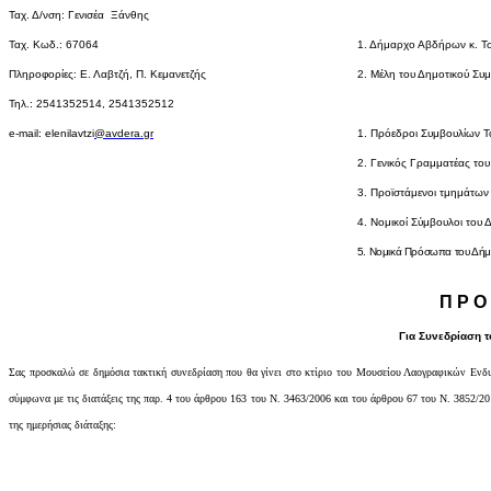
Ταχ. Δ/νση: Γενισέα Ξάνθης
Ταχ. Κωδ.: 67064
1. Δήμαρχο Αβδήρων κ. Τσ
Πληροφορίες: Ε. Λαβτζή, Π. Κεμανετζής
2. Μέλη του Δημοτικού Συ
Τηλ.: 2541352514, 2541352512
e-mail: elenilavtzi
@avdera.gr
1. Πρόεδροι Συμβουλίων 
2. Γενικός Γραμματέας το
3. Προϊστάμενοι τμημάτων
4. Νομικοί Σύμβουλοι του 
5. Νομικά Πρόσωπα του Δή
Π Ρ Ο 
Για Συνεδρίαση τ
Σας προσκαλώ σε δημόσια τακτική συνεδρίαση που θα γίνει
στο κτίριο του Μουσείου Λαογραφικών Εν
σύμφωνα με τις διατάξεις της παρ. 4 του άρθρου 163 του Ν. 3463/
2006
και του άρθρου 67 του Ν. 3852/20
της ημερήσιας διάταξης: