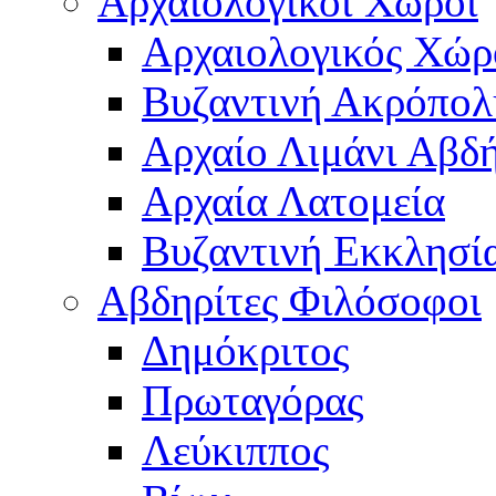
Αρχαιολογικοί Χώροι
Αρχαιολογικός Χώ
Βυζαντινή Ακρόπολ
Αρχαίο Λιμάνι Αβδ
Αρχαία Λατομεία
Βυζαντινή Εκκλησί
Αβδηρίτες Φιλόσοφοι
Δημόκριτος
Πρωταγόρας
Λεύκιππος