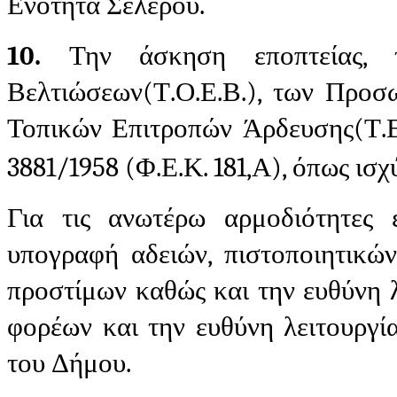
Ενότητα Σελέρου.
10.
Την άσκηση εποπτείας, τ
Βελτιώσεων(Τ.Ο.Ε.Β.), των Προσ
Τοπικών Επιτροπών Άρδευσης(Τ.Ε.Α
3881/1958 (Φ.Ε.Κ. 181,Α), όπως ισχ
Για τις ανωτέρω αρμοδιότητες 
υπογραφή αδειών, πιστοποιητικώ
προστίμων καθώς και την ευθύνη λ
φορέων και την ευθύνη λειτουργί
του Δήμου.