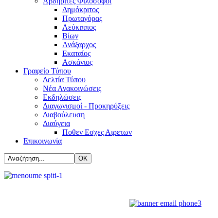
Αβδηρίτες Φιλόσοφοι
Δημόκριτος
Πρωταγόρας
Λεύκιππος
Βίων
Ανάξαρχος
Εκαταίος
Ασκάνιος
Γραφείο Τύπου
Δελτία Τύπου
Νέα Ανακοινώσεις
Εκδηλώσεις
Διαγωνισμοί - Προκηρύξεις
Διαβούλευση
Διαύγεια
Ποθεν Εσχες Αιρετων
Επικοινωνία