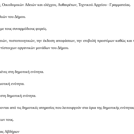
ικοδομικών Αδειών και ελέγχου, Αυθαιρέτων, Τεχνικού Αρχείου - Γραμματείας.
λιών του Δήμου.
με τους συναρμόδιους φορείς.
δειών, πιστοποιητικών, την έκδοση αποφάσεων, την επιβολή προστίμων καθώς και 
 αντίστοιχων οργανικών μονάδων του Δήμου.
μένες στη δημοτική ενότητα.
μοτική ενότητα.
 στη δημοτική ενότητα.
ονται από τις δημοτικές υπηρεσίες που λειτουργούν στα όρια της δημοτικής ενότητ
των τους.
ητας Αβδήρων