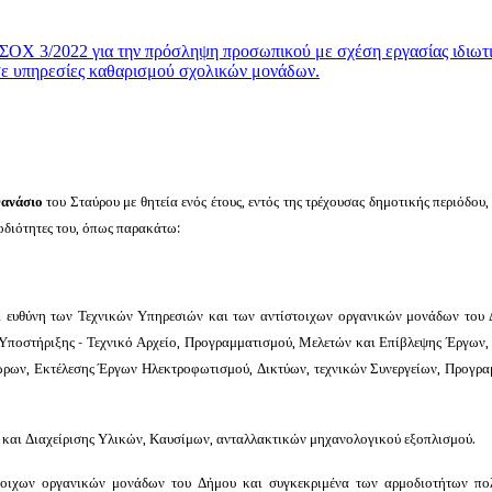
Χ 3/2022 για την πρόσληψη προσωπικού με σχέση εργασίας ιδιωτ
σε υπηρεσίες καθαρισμού σχολικών μονάδων.
θανάσιο
του Σταύρου με θητεία ενός έτους, εντός της τρέχουσας δημοτικής περιόδου,
μοδιότητες του, όπως παρακάτω:
ι ευθύνη των Τεχνικών Υπηρεσιών και των αντίστοιχων οργανικών μονάδων του
Υποστήριξης - Τεχνικό Αρχείο, Προγραμματισμού, Μελετών και Επίβλεψης Έργων,
ρων, Εκτέλεσης Έργων Ηλεκτροφωτισμού, Δικτύων, τεχνικών Συνεργείων,
Προγρα
 και Διαχείρισης Υλικών, Καυσίμων, ανταλλακτικών μηχανολογικού εξοπλισμού.
τοιχων οργανικών μονάδων του Δήμου και συγκεκριμένα
των αρμοδιοτήτων
πο