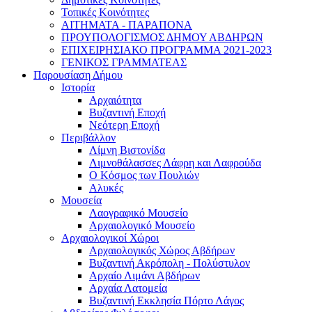
Τοπικές Κοινότητες
ΑΙΤΗΜΑΤΑ - ΠΑΡΑΠΟΝΑ
ΠΡΟΥΠΟΛΟΓΙΣΜΟΣ ΔΗΜΟΥ ΑΒΔΗΡΩΝ
ΕΠΙΧΕΙΡΗΣΙΑΚΟ ΠΡΟΓΡΑΜΜΑ 2021-2023
ΓΕΝΙΚΟΣ ΓΡΑΜΜΑΤΕΑΣ
Παρουσίαση Δήμου
Ιστορία
Αρχαιότητα
Βυζαντινή Εποχή
Νεότερη Εποχή
Περιβάλλον
Λίμνη Βιστονίδα
Λιμνοθάλασσες Λάφρη και Λαφρούδα
Ο Κόσμος των Πουλιών
Αλυκές
Μουσεία
Λαογραφικό Μουσείο
Αρχαιολογικό Μουσείο
Αρχαιολογικοί Χώροι
Αρχαιολογικός Χώρος Αβδήρων
Βυζαντινή Ακρόπολη - Πολύστυλον
Αρχαίο Λιμάνι Αβδήρων
Αρχαία Λατομεία
Βυζαντινή Εκκλησία Πόρτο Λάγος