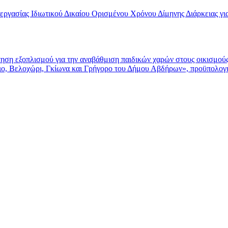
σίας Ιδιωτικού Δικαίου Ορισμένου Χρόνου Δίμηνης Διάρκειας για
 εξοπλισμού για την αναβάθμιση παιδικών χαρών στους οικισμού
ιο, Βελοχώρι, Γκίωνα και Γρήγορο του Δήμου Αβδήρων», προϋπολογ