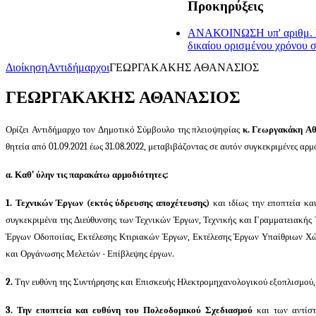
Προκηρύξεις
ΑΝΑΚΟΙΝΩΣΗ υπ' αριθμ. ΣΟ
δικαίου ορισμένου χρόνου 
Διοίκηση
Αντιδήμαρχοι
ΓΕΩΡΓΑΚΑΚΗΣ ΑΘΑΝΑΣΙΟΣ
ΓΕΩΡΓΑΚΑΚΗΣ ΑΘΑΝΑΣΙΟΣ
Ορίζει Αντιδήμαρχο τον Δημοτικό Σύμβουλο της πλειοψηφίας
κ. Γεωργακάκη Α
θητεία από 01.09.2021 έως 31.08.2022, μεταβιβάζοντας σε αυτόν συγκεκριμένες αρ
α. Καθ’ ύλην τις παρακάτω αρμοδιότητες:
1. Τεχνικών Έργων (εκτός ύδρευσης αποχέτευσης)
και ιδίως
την εποπτεία κα
συγκεκριμένα
της Διεύθυνσης των Τεχνικών Έργων
,
Τεχνικής
και Γραμματειακής 
Έργων Οδοποιίας, Εκτέλεσης Κτιριακών Έργων, Εκτέλεσης Έργων Υπαίθριων Χώ
και Οργάνωσης
Μελετών - Επίβλεψης έργων.
2.
Την ευθύνη της Συντήρησης και Επισκευής Ηλεκτρομηχανολογικού εξοπλισμού,
3. Την εποπτεία και ευθύνη του Πολεοδομικού Σχεδιασμού
και των αντίσ