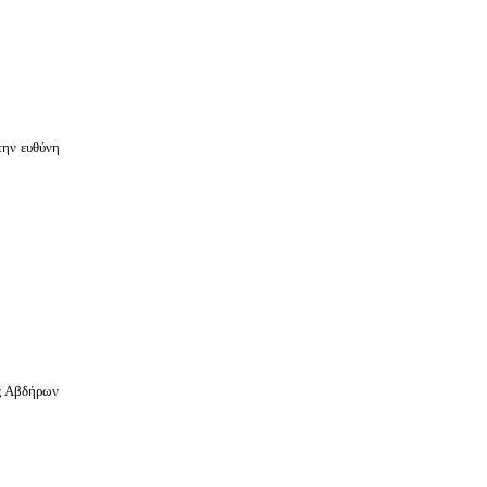
την ευθύνη
ας Αβδήρων