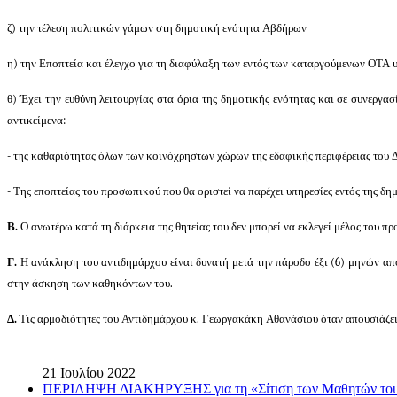
ζ) την τέλεση πολιτικών γάμων στη δημοτική ενότητα Αβδήρων
η) την Εποπτεία και έλεγχο για τη διαφύλαξη των εντός των καταργούμενων ΟΤΑ 
θ) Έχει την ευθύνη λειτουργίας στα όρια της δημοτικής ενότητας και σε συνεργα
αντικείμενα:
- της καθαριότητας όλων των κοινόχρηστων χώρων της εδαφικής περιφέρειας του 
- Της εποπτείας του προσωπικού που θα οριστεί να παρέχει υπηρεσίες εντός της δ
Β.
Ο ανωτέρω κατά τη διάρκεια της θητείας του δεν μπορεί να εκλεγεί μέλος του π
Γ.
Η ανάκληση του αντιδημάρχου είναι δυνατή μετά την πάροδο έξι (6) μηνών από
στην άσκηση των καθηκόντων του.
Δ.
Τις αρμοδιότητες του Αντιδημάρχου κ. Γεωργακάκη Αθανάσιου όταν απουσιάζει
21 Ιουλίου 2022
ΠΕΡΙΛΗΨΗ ΔΙΑΚΗΡΥΞΗΣ για τη «Σίτιση των Μαθητών του Μ