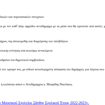
υλικών και περιουσιακών στοιχείων
σία με τον καθ’ ύλην αρμόδιο αντιδήμαρχο με τα μέσα που θα οριστούν από αυτόν, γ
Δήμου, της αποκομιδής και διαχείρισης των αποβλήτων
ημοτικής ενότητας στα ανωτέρω αντικείμενα
ροεδρείου του δημοτικού συμβουλίου.
 τον ορισμό του, με ειδικά αιτιολογημένη απόφαση του δημάρχου, για λόγους που
 ή κωλύεται ασκεί ο Αντιδήμαρχος κ. Μαυρίδης Νικόλαος.
ουσικού Σχολείου Ξάνθης Σχολικού Έτους 2022-2023».