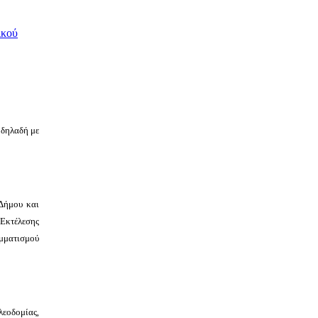
ικού
 δηλαδή με
 Δήμου και
 Εκτέλεσης
μματισμού
λεοδομίας,