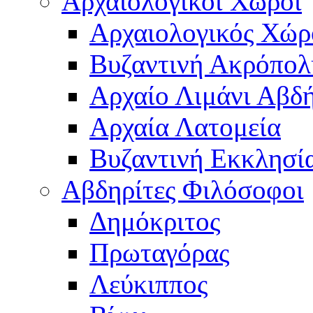
Αρχαιολογικοί Χώροι
Αρχαιολογικός Χώ
Βυζαντινή Ακρόπολ
Αρχαίο Λιμάνι Αβδ
Αρχαία Λατομεία
Βυζαντινή Εκκλησί
Αβδηρίτες Φιλόσοφοι
Δημόκριτος
Πρωταγόρας
Λεύκιππος